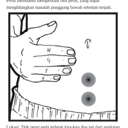
Perut membantu memperkuat otot perut, yang dapat
menghilangkan masalah punggung bawah sebelum terjadi.
Lokasi: Titik perut anda terletak kira-kira dua jari dari angkatan