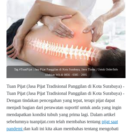
m
ur
T
|
a
U
g
nt
#
u
T
k
u
O
a
rd
n
er
Pi
/I
ja
nf
t |
o
Tag #TuanPijat | Jasa Pijat Panggilan di Kota Surabaya, Jawa Timur | Untuk Order/Info
J
si
silahkan WA di 0856 - 0385 - 2005
a
la
s
h
Tuan Pijat (Jasa Pijat Tradisional Panggilan di Kota Surabaya) -
a
k
Pi
Tuan Pijat (Jasa Pijat Tradisional Panggilan di Kota Surabaya) -
a
ja
Dengan tindakan pencegahan yang tepat, terapi pijat dapat
n
t
W
menjadi bagian dari perawatan suportif untuk anda yang ingin
P
A
a
mendapatkan kondisi tubuh yang prima lagi. Dalam artikel
di
n
sebelumnya tuanpijat.com telah membahas tentang
pijat saat
0
g
8
pandemi
dan kali ini kita akan membahas tentang mengobati
gi