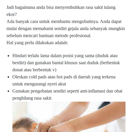
P
O
Jadi bagaimana anda bisa menyembuhkan rasa sakit tulang
ij
rd
at
er
ekor?
|
/I
Ada banyak cara untuk membantu mengobatinya. Anda dapat
Ja
nf
mulai dengan memahami sendiri gejala anda sebanyak mungkin
sa
o
P
sil
sebelum mencari bantuan metode profesional.
ij
a
Hal yang perlu dilakukan adalah:
at
h
P
k
a
Hindari terlalu lama dalam posisi yang sama (duduk atau
a
n
n
berdiri) dan gunakan bantal khusus saat duduk (berbentuk
g
W
donat atau berbentuk v)
gi
A
la
Oleskan cold pads atau hot pads di daerah yang terkena
di
n
0
untuk mengurangi nyeri akut
T
di
8
Gunakan pengobatan sendiri seperti anti-inflamasi dan obat
a
K
5
g
ot
penghilang rasa sakit
6
#
a
-
T
S
0
u
ur
3
a
a
8
n
b
5
P
a
-