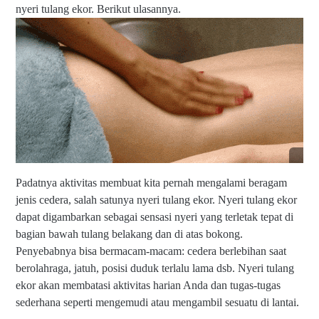
5
la
nyeri tulang ekor. Berikut ulasannya.
6
n
-
di
0
K
3
ot
8
a
5
S
-
ur
2
a
0
b
0
a
5
y
a,
J
Padatnya aktivitas membuat kita pernah mengalami beragam
a
w
jenis cedera, salah satunya nyeri tulang ekor.
Nyeri tulang ekor
a
dapat digambarkan sebagai sensasi nyeri yang terletak tepat di
T
Ti
bagian bawah tulang belakang dan di atas bokong.
a
m
g
ur
Penyebabnya bisa bermacam-macam: cedera berlebihan saat
#
|
berolahraga, jatuh, posisi duduk terlalu lama dsb.
Nyeri tulang
T
U
ekor akan membatasi aktivitas harian Anda dan tugas-tugas
u
nt
a
u
sederhana seperti mengemudi atau mengambil sesuatu di lantai.
n
k