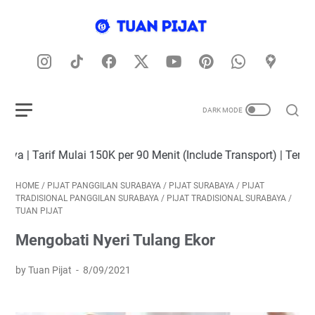
ij
at
P
a
n
g
gi
la
n
di
K
ot
 150K per 90 Menit (Include Transport) | Tersedia Terapis Pri
a
S
HOME
/
PIJAT PANGGILAN SURABAYA
/
PIJAT SURABAYA
/
PIJAT
ur
TRADISIONAL PANGGILAN SURABAYA
/
PIJAT TRADISIONAL SURABAYA
/
a
TUAN PIJAT
b
a
Mengobati Nyeri Tulang Ekor
y
a,
Ja
by Tuan Pijat
8/09/2021
w
a
T
i