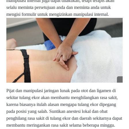
manipulasi internal juga dapat dilakukan, tetapi terapis akan
di
selalu meminta persetujuan anda dan meminta anda untuk
0
8
mengisi formulir untuk mengizinkan manipulasi internal.
5
6
-
0
3
8
5
-
2
0
0
5
Pijat dan manipulasi jaringan lunak pada otot dan ligamen di
sekitar tulang ekor akan membantu menghilangkan rasa sakit,
karena biasanya itulah alasan mengapa tulang ekor dipegang
pada posisi yang salah. Suntikan anestesi lokal dan obat
penghilang rasa sakit di tulang ekor dan daerah sekitarnya dapat
membantu meringankan rasa sakit selama beberapa minggu.