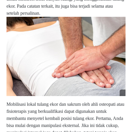
w
W
ekor. Pada catatan terkait, itu juga bisa terjadi selama atau
a
A
T
setelah persalinan.
di
i
0
m
8
ur
5
|
6
U
-
nt
0
u
3
k
8
O
5
rd
-
er
2
/I
0
nf
0
o
5
si
la
h
Mobilisasi lokal tulang ekor dan sakrum oleh ahli osteopati atau
k
fisioterapis yang berkualifikasi dapat digunakan untuk
a
membantu menyetel kembali posisi tulang ekor. Pertama, Anda
n
W
bisa mulai dengan manipulasi eksternal. Jika ini tidak cukup,
A