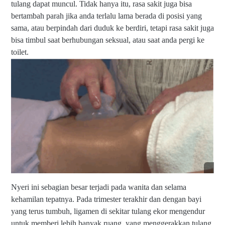
|
tulang dapat muncul. Tidak hanya itu, rasa sakit juga bisa
a,
n
Ja
Ja
W
bertambah parah jika anda terlalu lama berada di posisi yang
sa
w
A
sama, atau berpindah dari duduk ke berdiri, tetapi rasa sakit juga
P
a
di
ij
bisa timbul saat berhubungan seksual, atau saat anda pergi ke
T
0
at
i
8
toilet.
P
m
5
a
ur
6
n
|
-
g
U
0
gi
nt
3
la
u
8
n
k
5
di
O
-
K
rd
2
ot
er
0
a
/I
0
S
nf
5
ur
o
a
si
b
la
Nyeri ini
sebagian besar terjadi pada wanita dan selama
a
h
kehamilan tepatnya. Pada trimester terakhir dan dengan bayi
y
k
a,
yang terus tumbuh, ligamen di sekitar tulang ekor mengendur
a
Ja
n
untuk memberi lebih banyak ruang, yang menggerakkan tulang