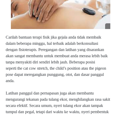
ij
y
2
at
a,
0
|
Ja
0
Ja
w
5
sa
a
P
T
ij
i
at
m
Carilah bantuan terapi fisik jika gejala anda tidak membaik
P
ur
dalam beberapa minggu, hal terbaik adalah berkonsultasi
a
|
n
U
dengan fisioterapis. Peregangan dan latihan yang disarankan
g
nt
akan sangat membantu untuk membuat anda merasa lebih baik
gi
u
tanpa menyakiti diri sendiri lebih jauh. Beberapa posisi
la
k
T
n
O
seperti
the cat cow stretch, the child’s position atau the pigeon
a
di
rd
pose
dapat meregangkan punggung, otot, dan dasar panggul
g
K
er
#
anda.
ot
/I
T
a
nf
u
S
o
Latihan panggul dan pernapasan juga akan membantu
a
ur
si
n
mengurangi tekanan pada tulang ekor, menghilangkan rasa sakit
a
la
P
b
h
secara efektif.
Secara umum, nyeri tulang ekor akan tampak
ij
a
k
tumpul dan pegal, tetapi dari waktu ke waktu, nyeri pembentuk
at
y
a