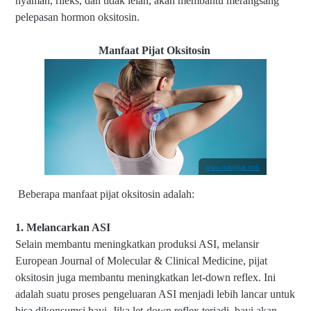
nyaman, rileks, dan tidak lelah, akan membantu merangsang
pelepasan hormon oksitosin.
Manfaat Pijat Oksitosin
www.tuanpijat.com
Beberapa manfaat pijat oksitosin adalah:
1. Melancarkan ASI
Selain membantu meningkatkan produksi ASI, melansir
European Journal of Molecular & Clinical Medicine, pijat
oksitosin juga membantu meningkatkan let-down reflex. Ini
adalah suatu proses pengeluaran ASI menjadi lebih lancar untuk
bisa dikonsumsi bayi. Jika let-down reflex terjadi, bayi akan