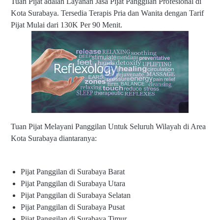
Tuan Pijat adalah Layanan Jasa Pijat Panggilan Profesional di
w
Kota Surabaya. Tersedia Terapis Pria dan Wanita dengan Tarif
w
Pijat Mulai dari 130K Per 90 Menit.
w
.t
u
a
n
pi
ja
t.
c
o
m
Tuan Pijat
Melayani Panggilan Untuk Seluruh Wilayah di Area
Kota Surabaya diantaranya:
Pijat Panggilan di Surabaya Barat
Pijat Panggilan di Surabaya Utara
Pijat Panggilan di Surabaya Selatan
Pijat Panggilan di Surabaya Pusat
Pijat Panggilan di Surabaya Timur