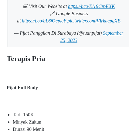
💻 Visit Our Website at
https://t.co/El19CroEXK
🔗 Google Business
at
https://t.co/bL6fOcpieY
pic.twitter.com/VIrkacpgXB
— Pijat Panggilan Di Surabaya (@tuanpijat)
September
25, 2023
Terapis Pria
Pijat Full Body
Tarif 150K
Minyak Zaitun
Durasi 90 Menit