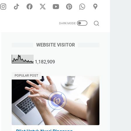
WEBSITE VISITOR
n Wanita | Melayani Panggilan Untuk Seluruh Wilayah Surabaya 
1,182,909
POPULAR POST