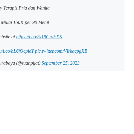
y Terapis Pria dan Wanita
f Mulai 150K per 90 Menit
ebsite at
https://t.co/El19CroEXK
://t.co/bL6fOcpieY
pic.twitter.com/VIrkacpgXB
urabaya (@tuanpijat)
September 25, 2023