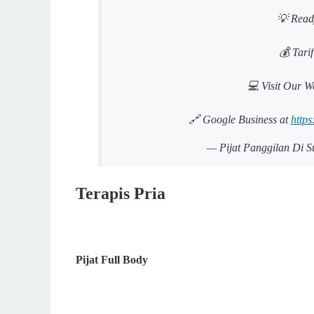
💡 Read
💰 Tari
💻 Visit Our W
🔗 Google Business at
https
— Pijat Panggilan Di S
Terapis Pria
Pijat Full Body