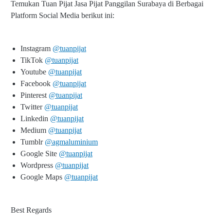
Temukan Tuan Pijat Jasa Pijat Panggilan Surabaya di Berbagai
Platform Social Media berikut ini:
Instagram
@tuanpijat
TikTok
@tuanpijat
Youtube
@tuanpijat
Facebook
@tuanpijat
Pinterest
@tuanpijat
Twitter
@tuanpijat
Linkedin
@tuanpijat
Medium
@tuanpijat
Tumblr
@agmaluminium
Google Site
@tuanpijat
Wordpress
@tuanpijat
Google Maps
@tuanpijat
Best Regards