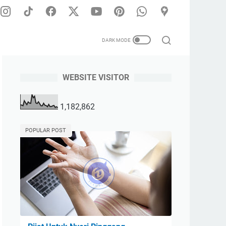
WEBSITE VISITOR
apis Pria dan Wanita | Melayani Panggilan Untuk Seluruh Wilay
1,182,862
POPULAR POST