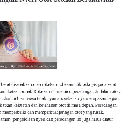
nangani Nyeri Otot Setelah Beraktivitas Berat
as berat disebabkan oleh robekan-robekan mikroskopis pada serat
mpaui batas normal. Robekan ini memicu peradangan di dalam otot,
disi ini bisa terasa tidak nyaman, sebenarnya merupakan bagian
gkatkan kekuatan dan ketahanan otot di masa depan. Peradangan
k memperbaiki dan memperkuat jaringan otot yang rusak,
Namun, pengelolaan nyeri dan peradangan ini juga harus diatur