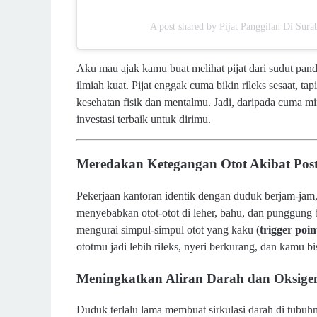
A post shared by Pijat Panggilan Di Sura
Aku mau ajak kamu buat melihat pijat dari sudut pand
ilmiah kuat. Pijat enggak cuma bikin rileks sesaat, t
kesehatan fisik dan mentalmu. Jadi, daripada cuma min
investasi terbaik untuk dirimu.
Meredakan Ketegangan Otot Akibat Pos
Pekerjaan kantoran identik dengan duduk berjam-jam, s
menyebabkan otot-otot di leher, bahu, dan punggung b
mengurai simpul-simpul otot yang kaku (
trigger poin
ototmu jadi lebih rileks, nyeri berkurang, dan kamu b
Meningkatkan Aliran Darah dan Oksige
Duduk terlalu lama membuat sirkulasi darah di tubuhm