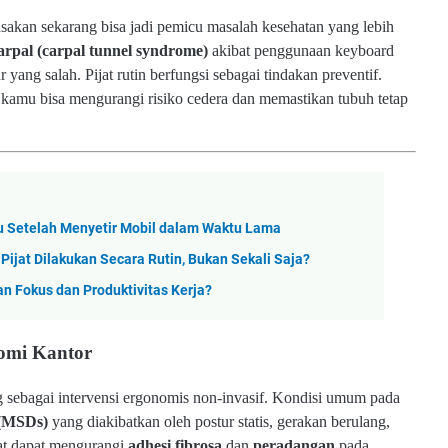
sakan sekarang bisa jadi pemicu masalah kesehatan yang lebih
rpal (carpal tunnel syndrome)
akibat penggunaan keyboard
r yang salah. Pijat rutin berfungsi sebagai tindakan preventif.
r, kamu bisa mengurangi risiko cedera dan memastikan tubuh tetap
u Setelah Menyetir Mobil dalam Waktu Lama
ijat Dilakukan Secara Rutin, Bukan Sekali Saja?
 Fokus dan Produktivitas Kerja?
nomi Kantor
ng sebagai intervensi ergonomis non-invasif. Kondisi umum pada
 (MSDs)
yang diakibatkan oleh postur statis, gerakan berulang,
jat dapat mengurangi
adhesi fibrosa
dan
peradangan
pada