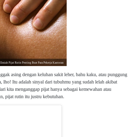
 Ilmiah Pijat Rutin Penting Buat Para Pekerja Kantoran
nggak asing dengan keluhan sakit leher, bahu kaku, atau punggung
 lho! Itu adalah sinyal dari tubuhmu yang sudah lelah akibat
ari kita menganggap pijat hanya sebagai kemewahan atau
, pijat rutin itu justru kebutuhan.