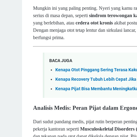
Mungkin ini yang paling penting. Nyeri yang kamu ra
serius di masa depan, seperti
sindrom terowongan ka
yang berlebihan, atau
cedera otot kronis
akibat postu
Dengan menjaga otot tetap lentur dan sirkulasi lanca
berfungsi prima.
BACA JUGA
Kenapa Otot Pinggang Sering Terasa Kak
Kenapa Recovery Tubuh Lebih Cepat Jika P
Kenapa Pijat Bisa Membantu Meningkatkan
Analisis Medis: Peran Pijat dalam Ergo
Dari sudut pandang medis, pijat rutin berperan penti
pekerja kantoran seperti
Musculoskeletal Disorders
dan tekanan pada otot dapat dikelola dengan pijat. Pi