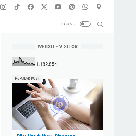
WEBSITE VISITOR
ia Terapis Pria dan Wanita | Melayani Panggilan Untuk Seluruh
1,182,854
POPULAR POST