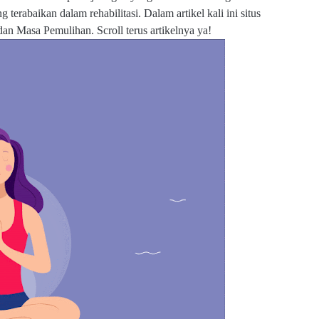
 terabaikan dalam rehabilitasi. Dalam artikel kali ini situs
an Masa Pemulihan. Scroll terus artikelnya ya!