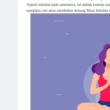
Seperti istirahat pada umumnya, ini adalah konsep yang
tuanpijat.com akan membahas tentang Masa Istirahat d