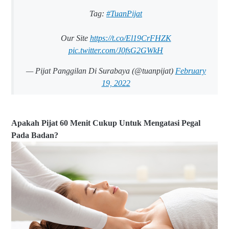
Tag:
#TuanPijat
Our Site
https://t.co/El19CrFHZK
pic.twitter.com/J0fsG2GWkH
— Pijat Panggilan Di Surabaya (@tuanpijat)
February
19, 2022
Apakah Pijat 60 Menit Cukup Untuk Mengatasi Pegal
Pada Badan?