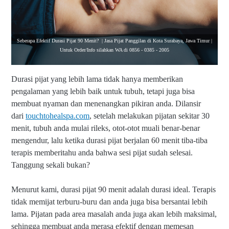
Seberapa Efektif Durasi Pijat 90 Menit? | Jasa Pijat Panggilan di Kota Surabaya, Jawa Timur |
Untuk Order/Info silahkan WA di 0856 - 0385 - 2005
Durasi pijat yang lebih lama tidak hanya memberikan
pengalaman yang lebih baik untuk tubuh, tetapi juga bisa
membuat nyaman dan menenangkan pikiran anda. Dilansir
dari
touchtohealspa.com
, setelah melakukan pijatan sekitar 30
menit
, tubuh anda mulai rileks, otot-otot muali benar-benar
mengendur, lalu ketika durasi pijat berjalan 60 menit tiba-tiba
terapis memberitahu anda bahwa sesi pijat sudah selesai.
Tanggung sekali bukan?
Menurut kami, durasi pijat 90 menit adalah durasi ideal. Terapis
tidak memijat terburu-buru dan anda juga bisa bersantai lebih
lama. Pijatan pada area masalah anda juga akan lebih maksimal,
sehingga membuat anda merasa efektif dengan memesan